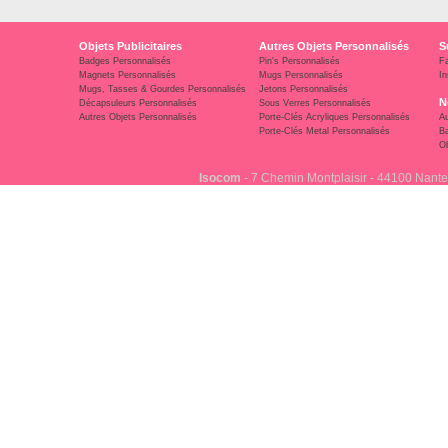
Objets Publicitaires
Autres Objets Personnalisés
S
Badges Personnalisés
Pin's Personnalisés
F
Magnets Personnalisés
Mugs Personnalisés
In
Mugs, Tasses & Gourdes Personnalisés
Jetons Personnalisés
N
Décapsuleurs Personnalisés
Sous Verres Personnalisés
Autres Objets Personnalisés
Porte-Clés Acryliques Personnalisés
Au
Porte-Clés Metal Personnalisés
Ba
Ob
Isocom
- 7 Chemin Montplaisir - 44100 Nante