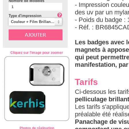
Nombre de Modèles
- Impression coule
des uv par un mylar 
Type d'impression
- Poids du badge :
Couleur + Film Brillant (Mylar) (5%)
- Réf. : BR6845C
Les badges avec l
magnets à apposer 
Cliquez sur l'image pour zoomer
qui peut permettre
manifestation, pa
Tarifs
Ci-dessous les tar
pelliculage brillan
Les tarifs s'appliq
préalable été réali
Panachage de visu
Photos de réalisation