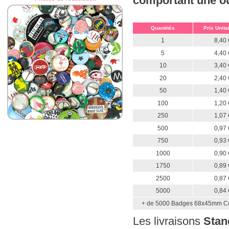
comportant une ou 
Quantités
Prix Unita
1
8,40 
5
4,40 
10
3,40 
20
2,40 
50
1,40 
100
1,20 
250
1,07 
500
0,97 
750
0,93 
1000
0,90 
1750
0,89 
2500
0,87 
5000
0,84 
+ de 5000 Badges 68x45mm Coi
Les livraisons
Stan