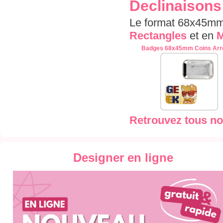
Declinaisons
Le format 68x45mm
Rectangles
et en
M
Badges 68x45mm Coins Arr
Retrouvez tous no
Designer en ligne