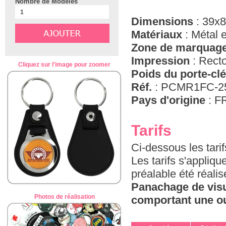
Nombre de Modèles
Dimensions
: 39x
Matériaux
: Métal e
Zone de marquag
Impression
: Recto
Cliquez sur l'image pour zoomer
Poids du porte-cl
Réf.
: PCMR1FC-2
Pays d'origine
: FR
Tarifs
Ci-dessous les tari
Les tarifs s'appliq
préalable été réali
Panachage de visu
Photos de réalisation
comportant une ou 