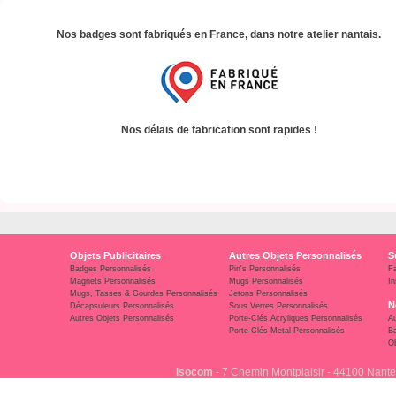
Nos badges sont fabriqués en France, dans notre atelier nantais.
Nos délais de fabrication sont rapides !
Objets Publicitaires
Autres Objets Personnalisés
S
Badges Personnalisés
Pin's Personnalisés
F
Magnets Personnalisés
Mugs Personnalisés
In
Mugs, Tasses & Gourdes Personnalisés
Jetons Personnalisés
N
Décapsuleurs Personnalisés
Sous Verres Personnalisés
Autres Objets Personnalisés
Porte-Clés Acryliques Personnalisés
Au
Porte-Clés Metal Personnalisés
Ba
Ob
Isocom
- 7 Chemin Montplaisir - 44100 Nante