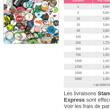
Quantités
Prix Unita
1
9,00 
5
5,00 
10
4,00 
20
3,00 
50
2,00 
100
1,85 
250
1,75 
500
1,65 
750
1,55 
1000
1,45 
1750
1,40 
2500
1,35 
5000
1,30 
+ de 5000 Po
Les livraisons
Stan
Express
sont effec
Voir les frais de pa