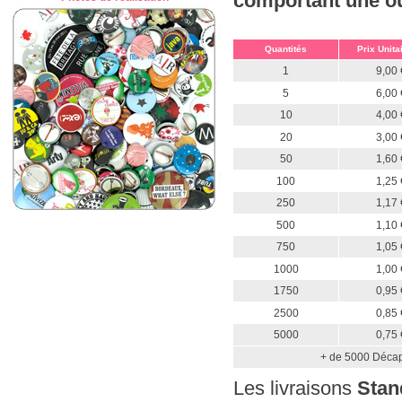
comportant une ou 
Quantités
Prix Unita
1
9,00 
5
6,00 
10
4,00 
20
3,00 
50
1,60 
100
1,25 
250
1,17 
500
1,10 
750
1,05 
1000
1,00 
1750
0,95 
2500
0,85 
5000
0,75 
+ de 5000 Décap
Les livraisons
Stan