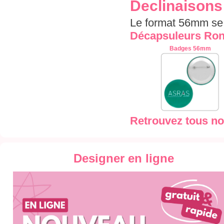
Declinaisons
Le format 56mm se
Décapsuleurs Ro
Badges 56mm
Retrouvez tous no
Designer en ligne