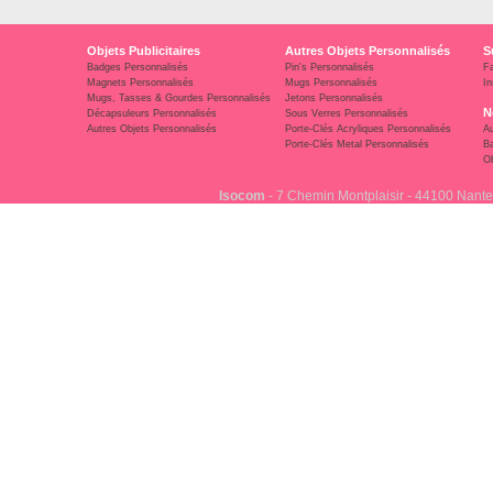
Objets Publicitaires
Autres Objets Personnalisés
S
Badges Personnalisés
Pin's Personnalisés
F
Magnets Personnalisés
Mugs Personnalisés
In
Mugs, Tasses & Gourdes Personnalisés
Jetons Personnalisés
N
Décapsuleurs Personnalisés
Sous Verres Personnalisés
Autres Objets Personnalisés
Porte-Clés Acryliques Personnalisés
Au
Porte-Clés Metal Personnalisés
Ba
Ob
Isocom
- 7 Chemin Montplaisir - 44100 Nante