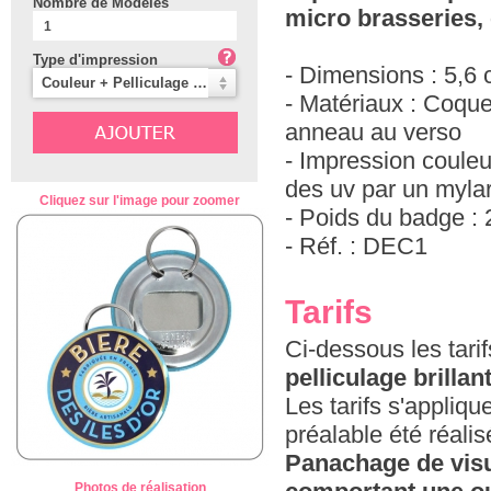
Nombre de Modèles
micro brasseries, 
Type d'impression
- Dimensions : 5,6
Couleur + Pelliculage Brillant (Classique)
- Matériaux : Coqu
anneau au verso
- Impression coule
des uv par un mylar 
Cliquez sur l'image pour zoomer
- Poids du badge : 
- Réf. : DEC1
Tarifs
Ci-dessous les tar
pelliculage brillan
Les tarifs s'appliq
préalable été réali
Panachage de visu
Photos de réalisation