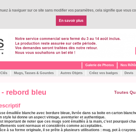
tinuez à naviguer sur ce site sans modifier vos paramètres, cela signifie que vous co
En savoir plus
Galerie de Photos
Nos Réfé
-Clés
Mugs, Tasses & Gourdes
Autres Objets
Créez vos badges
Devis
 - rebord bleu
Toutes Qu
escriptif
sse émaillée blanche avec bordure bleue, livrée dans sa boite en carton blanch
n style lui donne un aspect
vintage, aventurier
et
authentique
.
 est important de noter que ces mugs sont émaillés à la main, c'est pourquoi chac
nflements sont normaux et considérés comme acceptables.
âce à sa forme originale, il se prête à plusieurs utilisations : mug, pot à crayons/