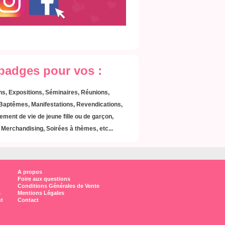
 badges pour vos :
s, Expositions, Séminaires, Réunions,
 Baptêmes, Manifestations, Revendications,
ement de vie de jeune fille ou de garçon,
Merchandising, Soirées à thèmes, etc...
A propos
Foire aux questions
Conditions Générales de Vente
s
Mentions Légales
t
Contact