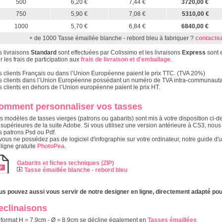
500
6,20 €
7,44 €
3720,00 €
750
5,90 €
7,08 €
5310,00 €
1000
5,70 €
6,84 €
6840,00 €
+ de 1000 Tasse émaillée blanche - rebord bleu à fabriquer ?
contactez
s livraisons
Standard
sont effectuées par Colissimo et les livraisons
Express
sont 
r les frais de participation aux
frais de livraison et d'emballage
.
s clients Français ou dans l’Union Européenne paient le prix TTC. (TVA 20%)
s clients dans l’Union Européenne possédant un numéro de TVA intra-communautair
s clients en dehors de l’Union européenne paient le prix HT.
omment personnaliser vos tasses
s modèles de tasses vierges (patrons ou gabarits) sont mis à votre disposition ci-de
 supérieures de la suite Adobe. Si vous utilisez une version antérieure à CS3, n
s patrons Psd ou Pdf.
vous ne possédez pas de logiciel d'infographie sur votre ordinateur, notre guide d'u
 ligne gratuite
PhotoPea
.
Gabarits et fiches techniques (ZIP)
Tasse émaillée blanche - rebord bleu
us pouvez aussi vous servir de notre designer en ligne, directement adapté pou
eclinaisons
 format H = 7,9cm - Ø = 8,9cm se décline également en
Tasses émaillées