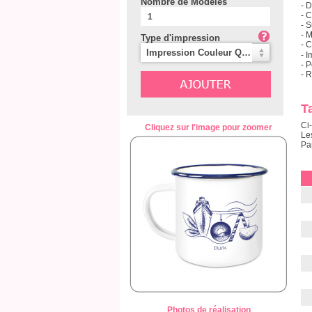
Nombre de Modèles
- 
- 
- 
- M
Type d'impression
- 
Impression Couleur Quadri
- 
- 
- 
Ta
Ci
Cliquez sur l'image pour zoomer
Le
Pa
Photos de réalisation