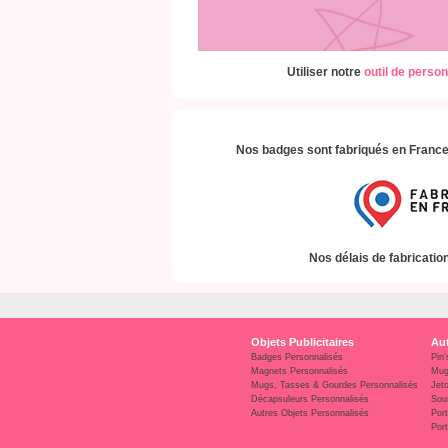
Utiliser notre
outil de person
Nos badges sont fabriqués en France,
Nos délais de fabrication
Objets Publicitaires
Aut
Badges Personnalisés
Pin'
Magnets Personnalisés
Mug
Mugs, Tasses & Gourdes Personnalisés
Jet
Décapsuleurs Personnalisés
Sou
Autres Objets Personnalisés
Port
Port