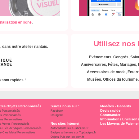
nalisation en ligne
.
Utilisez nos
 dans notre atelier nantais.
Evènements, Congrès, Salon
Anniversaires,
Fêtes, Mariages,
Accessoires de mode,
Enterr
Musées, Offices du tourisme, 
 sont rapides !
res Objets Personnalisés
Suivez nous sur :
Modèles - Gabarits
Devis rapide
s Personnalisés
Facebook
Commander
s Personnalisés
Instagram
Informations Livraison
ons Personnalisés
Nos sites Internet
Les Moyens de Paiemen
s Verres Personnalisés
e-Clés Acryliques Personnalisés
Autocollants sur U-stickers.fr
e-Clés Metal Personnalisés
Badges à thèmes sur Topbadges.fr
Objets Pub sur Iso-com.fr