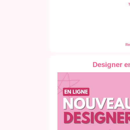
T
Re
Designer e