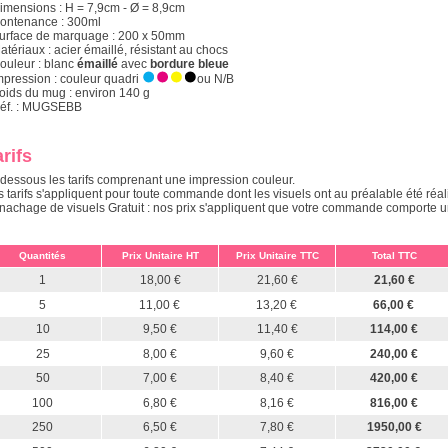
Dimensions : H = 7,9cm - Ø = 8,9cm
Contenance : 300ml
Surface de marquage : 200 x 50mm
atériaux : acier émaillé, résistant au chocs
Couleur : blanc
émaillé
avec
bordure bleue
Impression : couleur quadri
ou N/B
Poids du mug : environ 140 g
Réf. : MUGSEBB
rifs
-dessous les tarifs comprenant une impression couleur.
s tarifs s'appliquent pour toute commande dont les visuels ont au préalable été réal
nachage de visuels Gratuit : nos prix s'appliquent que votre commande comporte une 
Quantités
Prix Unitaire HT
Prix Unitaire TTC
Total TTC
1
18,00 €
21,60 €
21,60 €
5
11,00 €
13,20 €
66,00 €
10
9,50 €
11,40 €
114,00 €
25
8,00 €
9,60 €
240,00 €
50
7,00 €
8,40 €
420,00 €
100
6,80 €
8,16 €
816,00 €
250
6,50 €
7,80 €
1950,00 €