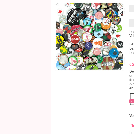
Le
Voi
Le
Le
Le
C
De
ou
de
Si 
en
Vo
D
Le