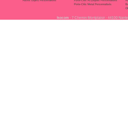
Autres Objets Personnalisés
Porte-Clés Acryliques Personnalisés
Au
Porte-Clés Metal Personnalisés
Ba
Ob
Isocom
- 7 Chemin Montplaisir - 44100 Nante