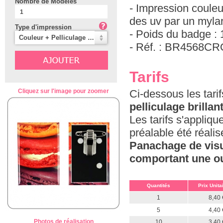
Nombre de Modèles
- Impression coule
des uv par un mylar 
Type d'impression
- Poids du badge : 
Couleur + Pelliculage Brillant (Classique)
- Réf. : BR4568C
Tarifs
Cliquez sur l'image pour zoomer
Ci-dessous les tar
pelliculage brillan
Les tarifs s'appliq
préalable été réali
Panachage de visu
comportant une ou 
Quantités
Prix Unita
1
8,40 
5
4,40 
Photos de réalisation
10
3,40 