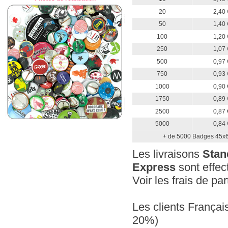
20
2,40 
50
1,40 
100
1,20 
250
1,07 
500
0,97 
750
0,93 
1000
0,90 
1750
0,89 
2500
0,87 
5000
0,84 
+ de 5000 Badges 45x6
Les livraisons
Stan
Express
sont effec
Voir les frais de pa
Les clients Françai
20%)