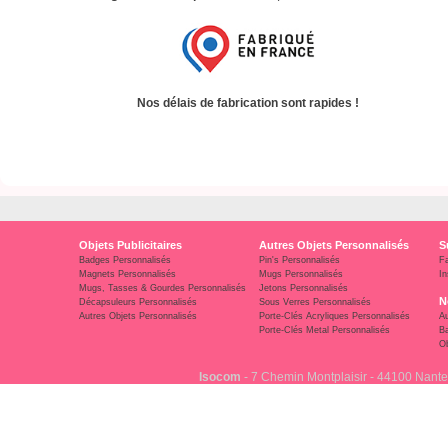
Nos délais de fabrication sont rapides !
Objets Publicitaires
Autres Objets Personnalisés
S
Badges Personnalisés
Pin's Personnalisés
F
Magnets Personnalisés
Mugs Personnalisés
In
Mugs, Tasses & Gourdes Personnalisés
Jetons Personnalisés
N
Décapsuleurs Personnalisés
Sous Verres Personnalisés
Autres Objets Personnalisés
Porte-Clés Acryliques Personnalisés
Au
Porte-Clés Metal Personnalisés
Ba
Ob
Isocom
- 7 Chemin Montplaisir - 44100 Nante