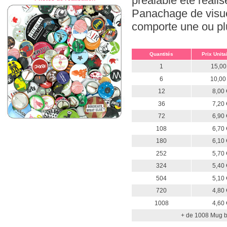
préalable été réali
Panachage de visue
comporte une ou plus
Quantités
Prix Unita
1
15,00
6
10,00
12
8,00 
36
7,20 
72
6,90 
108
6,70 
180
6,10 
252
5,70 
324
5,40 
504
5,10 
720
4,80 
1008
4,60 
+ de 1008 Mug bl