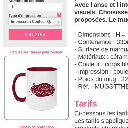
Nombre de Modèles
Avec l'anse et l'in
visuels. Choisisse
Type d'impression
proposées. Le mug 
Impression Couleur Quadri
- Dimensions : H =
- Contenance : 330
- Surface de marq
Cliquez sur l'image pour zoomer
- Matériaux : céram
- Couleur : corps b
- Impression : coul
- Poids du mug : 3
- Réf. : MUGSTTH
Tarifs
Ci-dessous les tari
Les tarifs s'appliq
Photos de réalisation