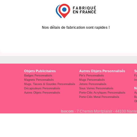
Nos délais de fabrication sont rapides !
Objets Publicitaires
Autres Objets Personnalisés
S
Badges Personnalisés
Pin's Personnalisés
F
Magnets Personnalisés
Mugs Personnalisés
In
Mugs, Tasses & Gourdes Personnalisés
Jetons Personnalisés
N
Décapsuleurs Personnalisés
Sous Verres Personnalisés
Autres Objets Personnalisés
Porte-Clés Acryliques Personnalisés
Au
Porte-Clés Metal Personnalisés
Ba
Ob
Isocom
- 7 Chemin Montplaisir - 44100 Nante