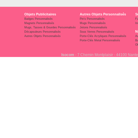
Objets Publicitaires
Autres Objets Personnalisés
S
Badges Personnalisés
Pin's Personnalisés
F
Magnets Personnalisés
Mugs Personnalisés
In
Mugs, Tasses & Gourdes Personnalisés
Jetons Personnalisés
N
Décapsuleurs Personnalisés
Sous Verres Personnalisés
Autres Objets Personnalisés
Porte-Clés Acryliques Personnalisés
Au
Porte-Clés Metal Personnalisés
Ba
Ob
Isocom
- 7 Chemin Montplaisir - 44100 Nante