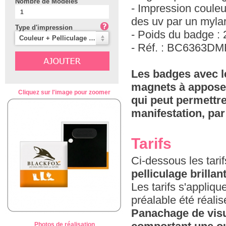
Nombre de Modèles
- Impression coule
des uv par un mylar 
Type d'impression
- Poids du badge : 
Couleur + Pelliculage Brillant (Classique)
- Réf. : BC6363DM
Les badges avec l
magnets à apposer 
Cliquez sur l'image pour zoomer
qui peut permettre
manifestation, pa
Tarifs
Ci-dessous les tar
pelliculage brillan
Les tarifs s'appliq
préalable été réali
Panachage de visu
Photos de réalisation