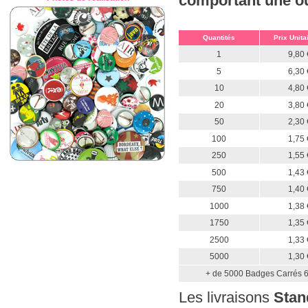
comportant une ou 
Quantités
Prix Unita
1
9,80 
5
6,30 
10
4,80 
20
3,80 
50
2,30 
100
1,75 
250
1,55 
500
1,43 
750
1,40 
1000
1,38 
1750
1,35 
2500
1,33 
5000
1,30 
+ de 5000 Badges Carrés 6
Les livraisons
Stan