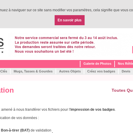
tinuez à naviguer sur ce site sans modifier vos paramètres, cela signifie que vous co
En savoir plus
Galerie de Photos
Nos Réfé
-Clés
Mugs, Tasses & Gourdes
Autres Objets
Créez vos badges
Devis
ation
Toutes Qu
mené à nous transférer vos fichiers pour l'
impression de vos badges
.
ication de vos données :
n
Bon-à-tirer (BAT)
de validation