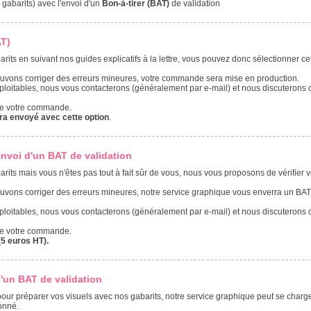
 gabarits) avec l'envoi d'un
Bon-à-tirer (BAT)
de validation
AT)
arits en suivant nos guides explicatifs à la lettre, vous pouvez donc sélectionner cet
ouvons corriger des erreurs mineures, votre commande sera mise en production.
ploitables, nous vous contacterons (généralement par e-mail) et nous discuterons
 de votre commande.
ra envoyé avec cette option
.
envoi d'un BAT de validation
barits mais vous n'êtes pas tout à fait sûr de vous, nous vous proposons de vérifier
ouvons corriger des erreurs mineures, notre service graphique vous enverra un BAT
ploitables, nous vous contacterons (généralement par e-mail) et nous discuterons
 de votre commande.
(5 euros HT).
d'un BAT de validation
ur préparer vos visuels avec nos gabarits, notre service graphique peut se charge
onné.