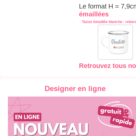
Le format H = 7,9c
émaillées
Tasse émaillée blanche - rebor
Retrouvez tous no
Designer en ligne