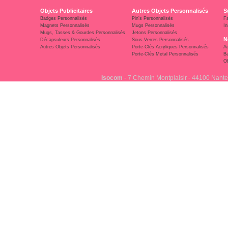
Objets Publicitaires
Autres Objets Personnalisés
S
Badges Personnalisés
Pin's Personnalisés
F
Magnets Personnalisés
Mugs Personnalisés
In
Mugs, Tasses & Gourdes Personnalisés
Jetons Personnalisés
N
Décapsuleurs Personnalisés
Sous Verres Personnalisés
Autres Objets Personnalisés
Porte-Clés Acryliques Personnalisés
Au
Porte-Clés Metal Personnalisés
Ba
Ob
Isocom
- 7 Chemin Montplaisir - 44100 Nante