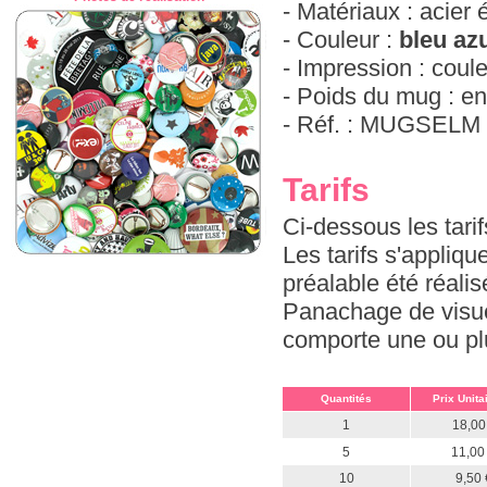
- Matériaux : acier 
- Couleur :
bleu az
- Impression : coul
- Poids du mug : en
- Réf. : MUGSELM
Tarifs
Ci-dessous les tari
Les tarifs s'appliq
préalable été réali
Panachage de visue
comporte une ou plus
Quantités
Prix Unita
1
18,00
5
11,00
10
9,50 