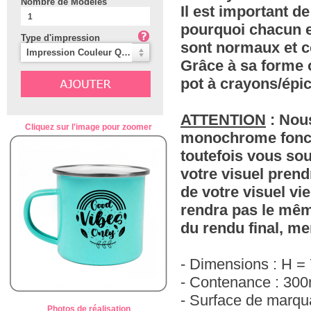
Nombre de Modèles
Il est important d
pourquoi chacun es
Type d'impression
sont normaux et 
Impression Couleur Quadri
Grâce à sa forme or
pot à crayons/épice
ATTENTION
: Nous
Cliquez sur l'image pour zoomer
monochrome foncé 
toutefois vous so
votre visuel pren
de votre visuel vi
rendra pas le mêm
du rendu final, me
- Dimensions : H =
- Contenance : 300
- Surface de marq
Photos de réalisation