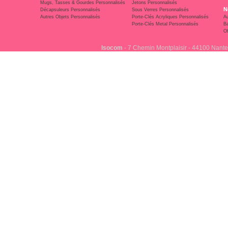
Mugs, Tasses & Gourdes Personnalisés
Jetons Personnalisés
N
Décapsuleurs Personnalisés
Sous Verres Personnalisés
Autres Objets Personnalisés
Porte-Clés Acryliques Personnalisés
Au
Porte-Clés Metal Personnalisés
Ba
Ob
Isocom
- 7 Chemin Montplaisir - 44100 Nante