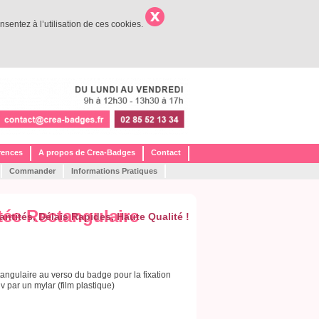
nsentez à l’utilisation de ces cookies.
rences
A propos de Crea-Badges
Contact
Commander
Informations Pratiques
ée Rectangulaire
antités,
Délais Rapides,
Haute Qualité !
ngulaire au verso du badge pour la fixation
v par un mylar (film plastique)