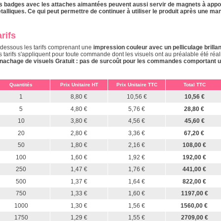
s badges avec les attaches aimantées peuvent aussi servir de magnets à appose
talliques. Ce qui peut permettre de continuer à utiliser le produit après une ma
rifs
-dessous les tarifs comprenant une
impression couleur avec un pelliculage brillan
s tarifs s'appliquent pour toute commande dont les visuels ont au préalable été réal
nachage de visuels Gratuit : pas de surcoût pour les commandes comportant une 
Quantités
Prix Unitaire HT
Prix Unitaire TTC
Total TTC
1
8,80 €
10,56 €
10,56 €
5
4,80 €
5,76 €
28,80 €
10
3,80 €
4,56 €
45,60 €
20
2,80 €
3,36 €
67,20 €
50
1,80 €
2,16 €
108,00 €
100
1,60 €
1,92 €
192,00 €
250
1,47 €
1,76 €
441,00 €
500
1,37 €
1,64 €
822,00 €
750
1,33 €
1,60 €
1197,00 €
1000
1,30 €
1,56 €
1560,00 €
1750
1,29 €
1,55 €
2709,00 €