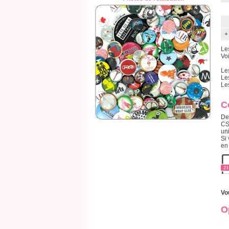
+
Le
Voi
Le
Le
Le
C
De
CS
un
Si 
en
Vo
O