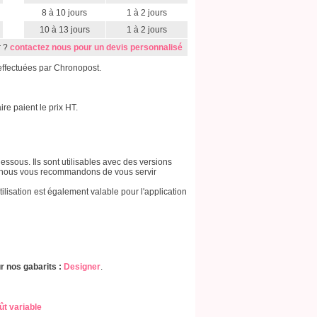
8 à 10 jours
1 à 2 jours
10 à 13 jours
1 à 2 jours
r ?
contactez nous pour un devis personnalisé
effectuées par Chronopost.
e paient le prix HT.
essous. Ils sont utilisables avec des versions
3, nous vous recommandons de vous servir
tilisation est également valable pour l'application
r nos gabarits :
Designer
.
ût variable