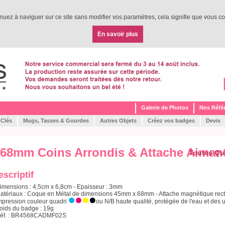
tinuez à naviguer sur ce site sans modifier vos paramètres, cela signifie que vous co
En savoir plus
Galerie de Photos
Nos Réfé
-Clés
Mugs, Tasses & Gourdes
Autres Objets
Créez vos badges
Devis
68mm Coins Arrondis & Attache Aimant
Toutes Qu
escriptif
Dimensions : 4,5cm x 6,8cm - Epaisseur : 3mm
Matériaux : Coque en Métal de dimensions 45mm x 68mm - Attache magnétique recta
Impression couleur quadri
ou N/B haute qualité, protégée de l'eau et des u
Poids du badge : 19g
Réf. : BR4568CADMF02S