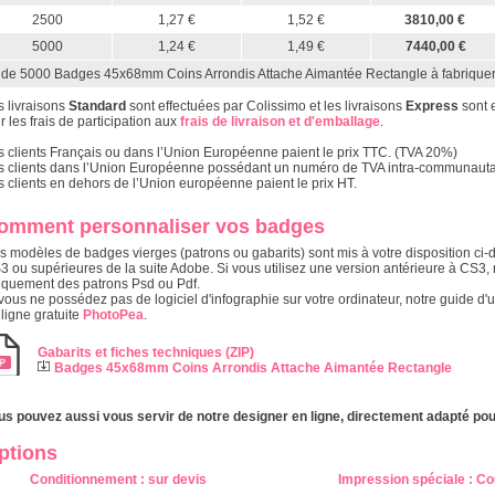
2500
1,27 €
1,52 €
3810,00 €
5000
1,24 €
1,49 €
7440,00 €
 de 5000 Badges 45x68mm Coins Arrondis Attache Aimantée Rectangle à fabrique
s livraisons
Standard
sont effectuées par Colissimo et les livraisons
Express
sont 
r les frais de participation aux
frais de livraison et d'emballage
.
s clients Français ou dans l’Union Européenne paient le prix TTC. (TVA 20%)
s clients dans l’Union Européenne possédant un numéro de TVA intra-communautair
s clients en dehors de l’Union européenne paient le prix HT.
omment personnaliser vos badges
s modèles de badges vierges (patrons ou gabarits) sont mis à votre disposition ci-d
3 ou supérieures de la suite Adobe. Si vous utilisez une version antérieure à CS
iquement des patrons Psd ou Pdf.
vous ne possédez pas de logiciel d'infographie sur votre ordinateur, notre guide d'u
 ligne gratuite
PhotoPea
.
Gabarits et fiches techniques (ZIP)
Badges 45x68mm Coins Arrondis Attache Aimantée Rectangle
us pouvez aussi vous servir de notre designer en ligne, directement adapté pou
ptions
Conditionnement
: s
ur devis
Impression spéciale
:
Co