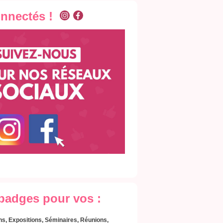
onnectés !
 badges pour vos :
s, Expositions, Séminaires, Réunions,