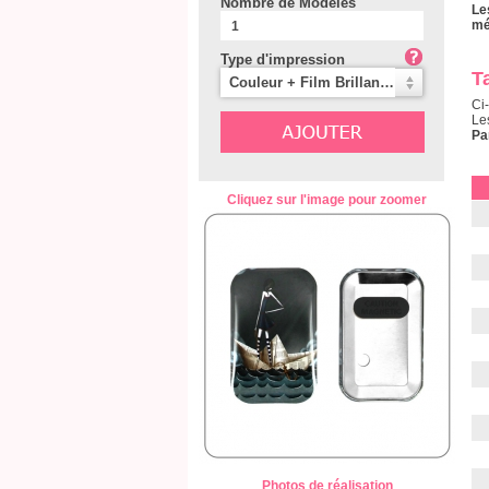
Nombre de Modèles
Le
mé
Type d'impression
Ta
Couleur + Film Brillant (Mylar) (5%)
Ci
Le
Pa
Cliquez sur l'image pour zoomer
Photos de réalisation