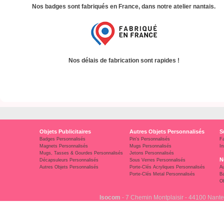
Nos badges sont fabriqués en France, dans notre atelier nantais.
Nos délais de fabrication sont rapides !
Objets Publicitaires
Autres Objets Personnalisés
S
Badges Personnalisés
Pin's Personnalisés
F
Magnets Personnalisés
Mugs Personnalisés
In
Mugs, Tasses & Gourdes Personnalisés
Jetons Personnalisés
N
Décapsuleurs Personnalisés
Sous Verres Personnalisés
Autres Objets Personnalisés
Porte-Clés Acryliques Personnalisés
Au
Porte-Clés Metal Personnalisés
Ba
Ob
Isocom
- 7 Chemin Montplaisir - 44100 Nante