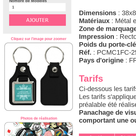
Nombre de Modèles
Dimensions
: 38x
Matériaux
: Métal e
Zone de marquag
Impression
: Recto
Cliquez sur l'image pour zoomer
Poids du porte-cl
Réf.
: PCMC1FC-2
Pays d'origine
: FR
Tarifs
Ci-dessous les tari
Les tarifs s'appliq
préalable été réali
Panachage de visu
Photos de réalisation
comportant une ou 