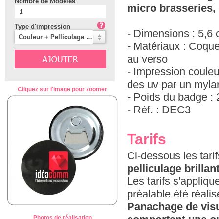
Nombre de Modèles
micro brasseries, 
Type d'impression
- Dimensions : 5,6
Couleur + Pelliculage Brillant (Classique)
- Matériaux : Coqu
au verso
- Impression coule
des uv par un mylar 
Cliquez sur l'image pour zoomer
- Poids du badge : 
- Réf. : DEC3
Tarifs
Ci-dessous les tar
pelliculage brillan
Les tarifs s'appliq
préalable été réali
Panachage de visu
Photos de réalisation