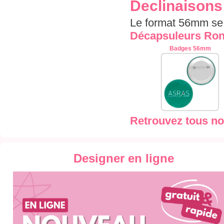
Declinaisons
Le format 56mm se
Décapsuleurs Ro
Badges 56mm
Retrouvez tous no
Designer en ligne