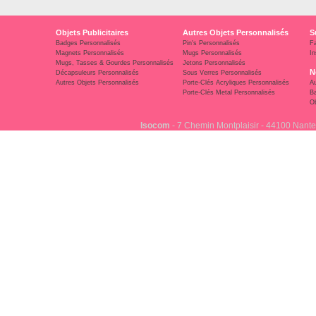
Objets Publicitaires
Autres Objets Personnalisés
S
Badges Personnalisés
Pin's Personnalisés
F
Magnets Personnalisés
Mugs Personnalisés
In
Mugs, Tasses & Gourdes Personnalisés
Jetons Personnalisés
N
Décapsuleurs Personnalisés
Sous Verres Personnalisés
Autres Objets Personnalisés
Porte-Clés Acryliques Personnalisés
Au
Porte-Clés Metal Personnalisés
Ba
Ob
Isocom
- 7 Chemin Montplaisir - 44100 Nante