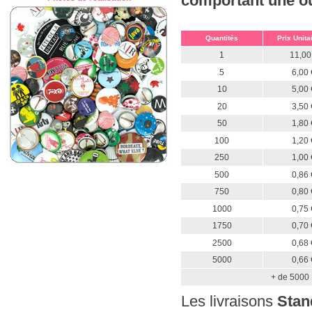
comportant une ou 
Quantités
Prix Unita
1
11,00
5
6,00 
10
5,00 
20
3,50 
50
1,80 
100
1,20 
250
1,00 
500
0,86 
750
0,80 
1000
0,75 
1750
0,70 
2500
0,68 
5000
0,66 
+ de 5000 
Les livraisons
Stan