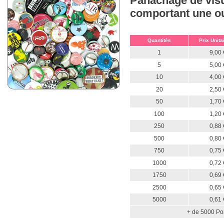
Panachage de visu
comportant une ou 
Quantités
Prix Unita
1
9,00 
5
5,00 
10
4,00 
20
2,50 
50
1,70 
100
1,20 
250
0,88 
500
0,80 
750
0,75 
1000
0,72 
1750
0,69 
2500
0,65 
5000
0,61 
+ de 5000 Por