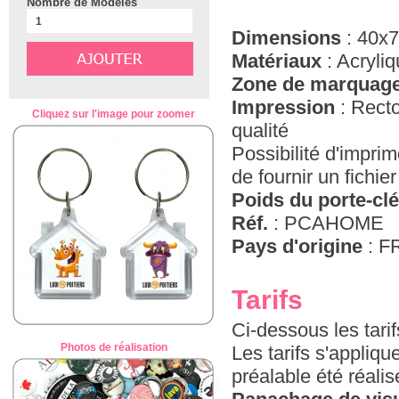
Nombre de Modèles
Dimensions
: 40x
Matériaux
: Acryli
Zone de marquag
Impression
: Recto
Cliquez sur l'image pour zoomer
qualité
Possibilité d'imprim
de fournir un fichier
Poids du porte-cl
Réf.
: PCAHOME
Pays d'origine
: FR
Tarifs
Ci-dessous les tari
Photos de réalisation
Les tarifs s'appliq
préalable été réali