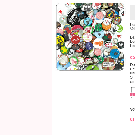
Le
Voi
Le
Le
Le
C
De
CS
un
Si 
en
Vo
O