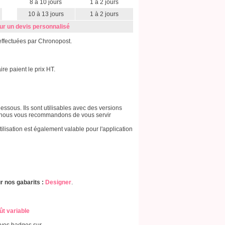
8 à 10 jours
1 à 2 jours
10 à 13 jours
1 à 2 jours
ur un devis personnalisé
effectuées par Chronopost.
e paient le prix HT.
essous. Ils sont utilisables avec des versions
3, nous vous recommandons de vous servir
tilisation est également valable pour l'application
r nos gabarits :
Designer
.
ût variable