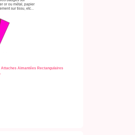
 vos badges sur
ier or ou métal, papier
ment sur tissu, etc...
 Attaches Aimantées Rectangulaires
e