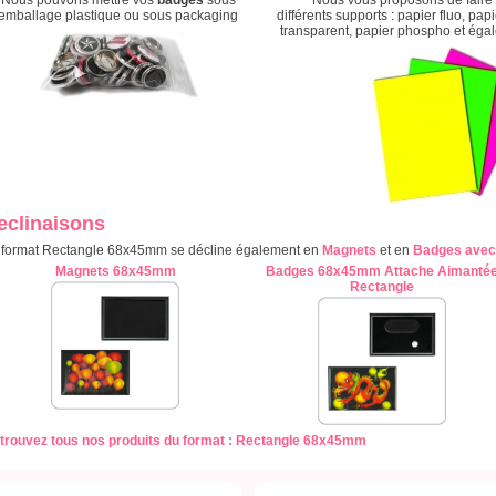
Nous pouvons mettre vos
badges
sous
Nous vous proposons de faire
emballage plastique ou sous packaging
différents supports : papier fluo, pap
transparent, papier phospho et égale
eclinaisons
 format Rectangle 68x45mm se décline également en
Magnets
et en
Badges avec
Magnets 68x45mm
Badges 68x45mm Attache Aimanté
Rectangle
trouvez tous nos produits du format : Rectangle 68x45mm