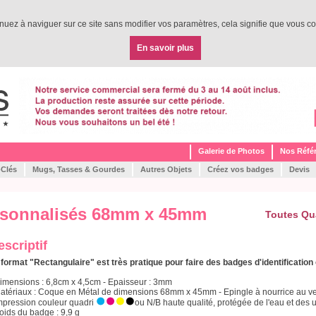
tinuez à naviguer sur ce site sans modifier vos paramètres, cela signifie que vous co
En savoir plus
Galerie de Photos
Nos Réfé
-Clés
Mugs, Tasses & Gourdes
Autres Objets
Créez vos badges
Devis
rsonnalisés 68mm x 45mm
Toutes Qu
escriptif
 format "Rectangulaire" est très pratique pour faire des badges d'identification
Dimensions : 6,8cm x 4,5cm - Epaisseur : 3mm
Matériaux : Coque en Métal de dimensions 68mm x 45mm - Epingle à nourrice au ver
Impression couleur quadri
ou N/B haute qualité, protégée de l'eau et des u
Poids du badge : 9,9 g