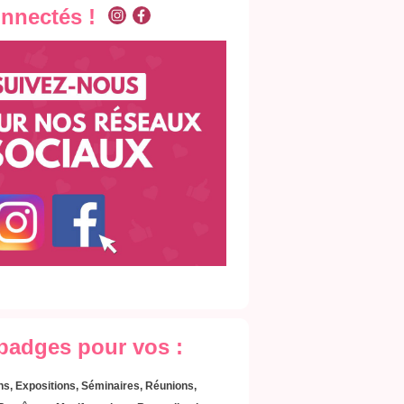
onnectés !
 badges pour vos :
s, Expositions, Séminaires, Réunions,