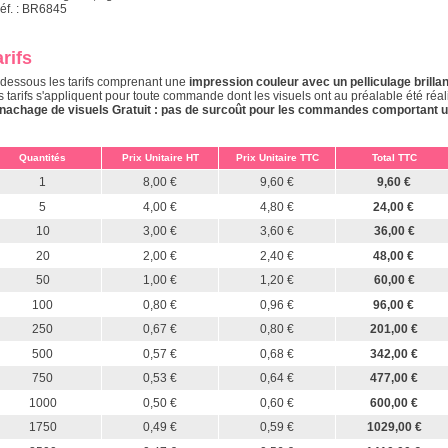
Réf. : BR6845
rifs
-dessous les tarifs comprenant une
impression couleur avec un pelliculage brillan
s tarifs s'appliquent pour toute commande dont les visuels ont au préalable été réal
nachage de visuels Gratuit : pas de surcoût pour les commandes comportant une 
Quantités
Prix Unitaire HT
Prix Unitaire TTC
Total TTC
1
8,00 €
9,60 €
9,60 €
5
4,00 €
4,80 €
24,00 €
10
3,00 €
3,60 €
36,00 €
20
2,00 €
2,40 €
48,00 €
50
1,00 €
1,20 €
60,00 €
100
0,80 €
0,96 €
96,00 €
250
0,67 €
0,80 €
201,00 €
500
0,57 €
0,68 €
342,00 €
750
0,53 €
0,64 €
477,00 €
1000
0,50 €
0,60 €
600,00 €
1750
0,49 €
0,59 €
1029,00 €