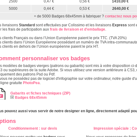
2500
0,47 €
0,56 €
1410,00 €
5000
0,44 €
0,53 €
2640,00 €
+ de 5000 Badges 68x45mm à fabriquer ?
contactez nous po
s livraisons
Standard
sont effectuées par Colissimo et les livraisons
Express
sont 
r les frais de participation aux
frais de livraison et d'emballage
.
s clients Français ou dans l’Union Européenne paient le prix TTC. (TVA 20%)
s clients dans l’Union Européenne possédant un numéro de TVA intra-communautair
s clients en dehors de l’Union européenne paient le prix HT.
omment personnaliser vos badges
s modèles de badges vierges (patrons ou gabarits) sont mis à votre disposition ci-d
3 ou supérieures de la suite Adobe. Si vous utilisez une version antérieure à CS
iquement des patrons Psd ou Pdf.
vous ne possédez pas de logiciel d'infographie sur votre ordinateur, notre guide d'u
 ligne gratuite
PhotoPea
.
Gabarits et fiches techniques (ZIP)
Badges 68x45mm
us pouvez aussi vous servir de notre designer en ligne, directement adapté pou
ptions
Conditionnement
: s
ur devis
Impression spéciale
:
Co