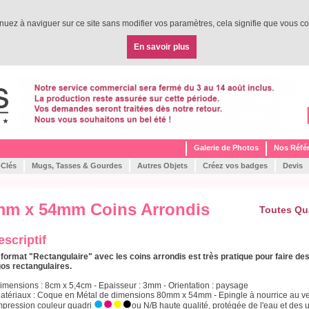
tinuez à naviguer sur ce site sans modifier vos paramètres, cela signifie que vous co
En savoir plus
Galerie de Photos
Nos Réfé
-Clés
Mugs, Tasses & Gourdes
Autres Objets
Créez vos badges
Devis
mm x 54mm Coins Arrondis
Toutes Qu
escriptif
 format "Rectangulaire" avec les coins arrondis est très pratique pour faire de
gos rectangulaires.
Dimensions : 8cm x 5,4cm - Epaisseur : 3mm - Orientation : paysage
Matériaux : Coque en Métal de dimensions 80mm x 54mm - Epingle à nourrice au ver
Impression couleur quadri
ou N/B haute qualité, protégée de l'eau et des u