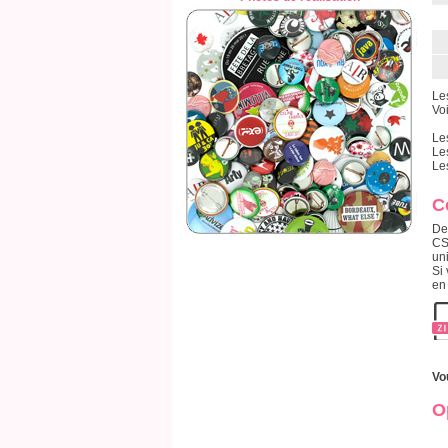
Le
Voi
Le
Le
Le
C
De
CS
un
Si 
en
Vo
O