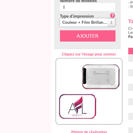
Nombre de Modèles
- 
- 
Type d'impression
Ta
Couleur + Film Brillant (Mylar) (5%)
Ci
Le
Pa
Cliquez sur l'image pour zoomer
Photos de réalisation