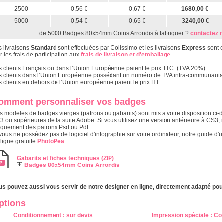
2500
0,56 €
0,67 €
1680,00 €
5000
0,54 €
0,65 €
3240,00 €
+ de 5000 Badges 80x54mm Coins Arrondis à fabriquer ?
contactez 
s livraisons
Standard
sont effectuées par Colissimo et les livraisons
Express
sont 
r les frais de participation aux
frais de livraison et d'emballage
.
s clients Français ou dans l’Union Européenne paient le prix TTC. (TVA 20%)
s clients dans l’Union Européenne possédant un numéro de TVA intra-communautair
s clients en dehors de l’Union européenne paient le prix HT.
omment personnaliser vos badges
s modèles de badges vierges (patrons ou gabarits) sont mis à votre disposition ci-d
3 ou supérieures de la suite Adobe. Si vous utilisez une version antérieure à CS
iquement des patrons Psd ou Pdf.
vous ne possédez pas de logiciel d'infographie sur votre ordinateur, notre guide d'u
 ligne gratuite
PhotoPea
.
Gabarits et fiches techniques (ZIP)
Badges 80x54mm Coins Arrondis
us pouvez aussi vous servir de notre designer en ligne, directement adapté pou
ptions
Conditionnement
: s
ur devis
Impression spéciale
:
Co