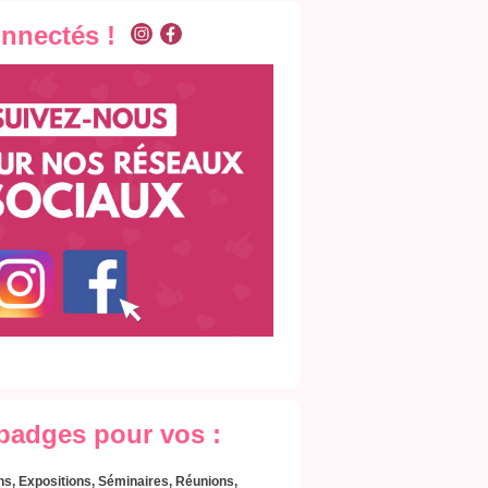
onnectés !
 badges pour vos :
s, Expositions, Séminaires, Réunions,