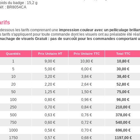
Poids du badge : 15,2 g
Réf. : BR8054CA
rifs
-dessous les tarifs comprenant une
impression couleur avec un pelliculage brillan
s tarifs s'appliquent pour toute commande dont les visuels ont au préalable été réal
nachage de visuels Gratuit : pas de surcoût pour les commandes comportant une 
Quantités
Prix Unitaire HT
Prix Unitaire TTC
Total TTC
1
9,00 €
10,80 €
10,80 €
5
5,00 €
6,00 €
30,00 €
10
3,20 €
3,84 €
38,40 €
20
2,20 €
2,64 €
52,80 €
50
1,25 €
1,50 €
75,00 €
100
0,80 €
0,96 €
96,00 €
250
0,70 €
0,84 €
210,00 €
500
0,63 €
0,76 €
378,00 €
750
0,60 €
0,72 €
540,00 €
1000
0,58 €
0,70 €
696,00 €
1750
0,57 €
0,68 €
1197,00 €