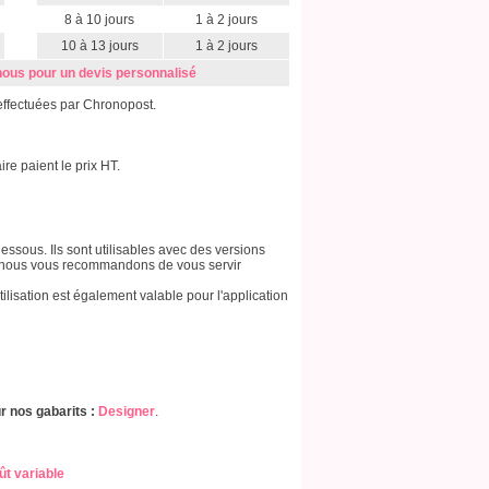
8 à 10 jours
1 à 2 jours
10 à 13 jours
1 à 2 jours
nous pour un devis personnalisé
effectuées par Chronopost.
e paient le prix HT.
essous. Ils sont utilisables avec des versions
3, nous vous recommandons de vous servir
tilisation est également valable pour l'application
r nos gabarits :
Designer
.
ût variable