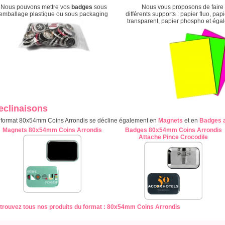
Nous pouvons mettre vos
badges
sous
Nous vous proposons de faire
emballage plastique ou sous packaging
différents supports : papier fluo, pap
transparent, papier phospho et égale
eclinaisons
 format 80x54mm Coins Arrondis se décline également en
Magnets
et en
Badges a
Magnets 80x54mm Coins Arrondis
Badges 80x54mm Coins Arrondis
Attache Pince Crocodile
trouvez tous nos produits du format : 80x54mm Coins Arrondis