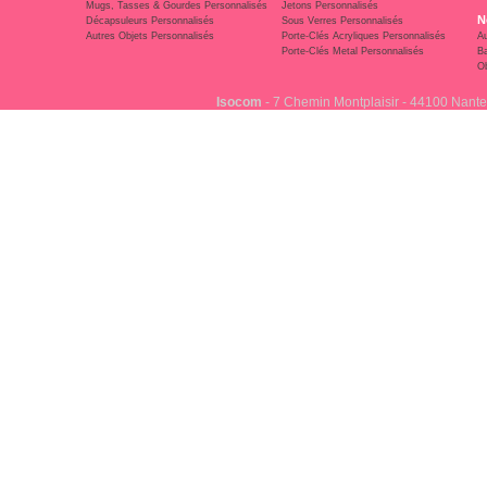
Mugs, Tasses & Gourdes Personnalisés
Jetons Personnalisés
N
Décapsuleurs Personnalisés
Sous Verres Personnalisés
Autres Objets Personnalisés
Porte-Clés Acryliques Personnalisés
Au
Porte-Clés Metal Personnalisés
Ba
Ob
Isocom
- 7 Chemin Montplaisir - 44100 Nante