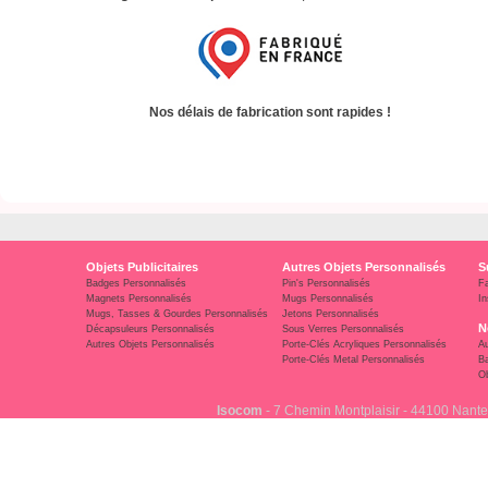
Nos délais de fabrication sont rapides !
Objets Publicitaires
Autres Objets Personnalisés
S
Badges Personnalisés
Pin's Personnalisés
F
Magnets Personnalisés
Mugs Personnalisés
In
Mugs, Tasses & Gourdes Personnalisés
Jetons Personnalisés
N
Décapsuleurs Personnalisés
Sous Verres Personnalisés
Autres Objets Personnalisés
Porte-Clés Acryliques Personnalisés
Au
Porte-Clés Metal Personnalisés
Ba
Ob
Isocom
- 7 Chemin Montplaisir - 44100 Nante